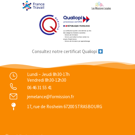
Consultez notre certificat Qualiopi
Lundi – Jeudi 8h30-17h
Vendredi 8h30-12h30
06 46 31 55 41
jemelance@formission.fr
17, rue de Rosheim 67200 STRASBOURG