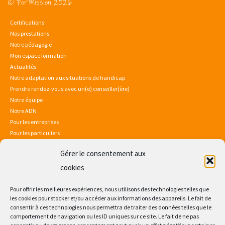
© For’Mission 2026
Certifications
Nos prestations
Notre pédagogie
Mon espace formation
Actualités
Notre adaptation aux situations de handicap
Prendre rendez-vous avec un(e) conseiller(ère)
Notre équipe
Notre ADN
Pour les entreprises
Pour les particuliers
Gérer le consentement aux
Mentions légales
Politique de confidentialité
cookies
Sitemap
Consultez notre certificat Qualiopi
Pour offrir les meilleures expériences, nous utilisons des technologies telles que
les cookies pour stocker et/ou accéder aux informations des appareils. Le fait de
consentir à ces technologies nous permettra de traiter des données telles que le
comportement de navigation ou les ID uniques sur ce site. Le fait de ne pas