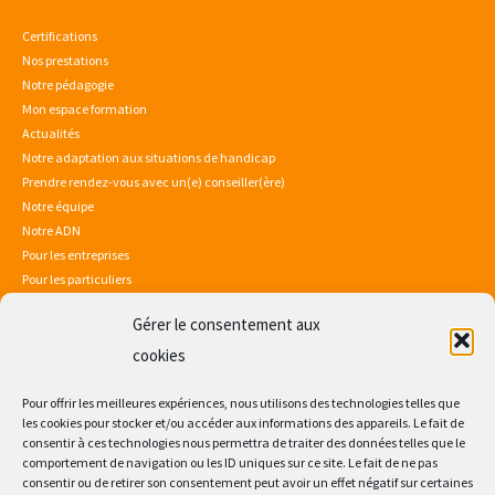
Certifications
Nos prestations
Notre pédagogie
Mon espace formation
Actualités
Notre adaptation aux situations de handicap
Prendre rendez-vous avec un(e) conseiller(ère)
Notre équipe
Notre ADN
Pour les entreprises
Pour les particuliers
Gérer le consentement aux
Mentions légales
Politique de confidentialité
cookies
Sitemap
Consultez notre certificat Qualiopi
Pour offrir les meilleures expériences, nous utilisons des technologies telles que
les cookies pour stocker et/ou accéder aux informations des appareils. Le fait de
consentir à ces technologies nous permettra de traiter des données telles que le
comportement de navigation ou les ID uniques sur ce site. Le fait de ne pas
consentir ou de retirer son consentement peut avoir un effet négatif sur certaines