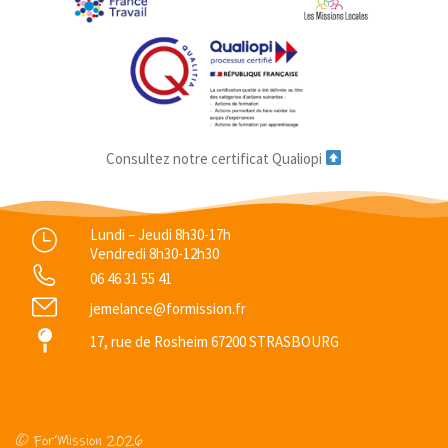
Consultez notre certificat Qualiopi
Lundi – Jeudi 8h30-17h
Vendredi 8h30-12h30
06 46 31 55 41
jemelance@formission.fr
17, rue de Rosheim 67200 STRASBOURG
© For’Mission 2026