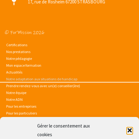
17, rue de Rosheim 67200 STRASBOURG
© For’Mission 2026
Certifications
Nos prestations
Notre pédagogie
Mon espace formation
Actualités
Notre adaptation aux situations de handicap
Prendre rendez-vous avec un(e) conseiller(ère)
Notre équipe
Notre ADN
Pour les entreprises
Pour les particuliers
Gérer le consentement aux
Mentions légales
Politique de confidentialité
cookies