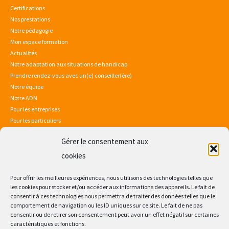
Certifications
Nos prestations
Notre pédagogie
Mon espace formation
Actualités
Notre adaptation aux situations de handicap
Prendre rendez-vous avec un(e) conseiller(ère)
Notre équipe
Notre ADN
Pour les entreprises
Pour les particuliers
Gérer le consentement aux
Mentions légales
Politique de confidentialité
cookies
Sitemap
Consultez notre certificat Qualiopi
Pour offrir les meilleures expériences, nous utilisons des technologies telles que
les cookies pour stocker et/ou accéder aux informations des appareils. Le fait de
consentir à ces technologies nous permettra de traiter des données telles que le
comportement de navigation ou les ID uniques sur ce site. Le fait de ne pas
consentir ou de retirer son consentement peut avoir un effet négatif sur certaines
caractéristiques et fonctions.