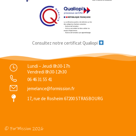
Consultez notre certificat Qualiopi
Lundi – Jeudi 8h30-17h
Vendredi 8h30-12h30
06 46 31 55 41
jemelance@formission.fr
17, rue de Rosheim 67200 STRASBOURG
© For’Mission 2026