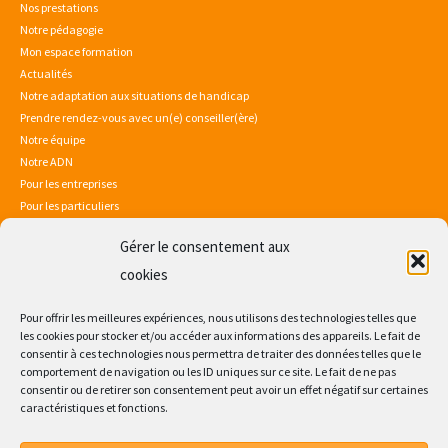
Nos prestations
Notre pédagogie
Mon espace formation
Actualités
Notre adaptation aux situations de handicap
Prendre rendez-vous avec un(e) conseiller(ère)
Notre équipe
Notre ADN
Pour les entreprises
Pour les particuliers
Gérer le consentement aux
Mentions légales
Politique de confidentialité
cookies
Sitemap
Consultez notre certificat Qualiopi
Pour offrir les meilleures expériences, nous utilisons des technologies telles que
les cookies pour stocker et/ou accéder aux informations des appareils. Le fait de
consentir à ces technologies nous permettra de traiter des données telles que le
comportement de navigation ou les ID uniques sur ce site. Le fait de ne pas
consentir ou de retirer son consentement peut avoir un effet négatif sur certaines
caractéristiques et fonctions.