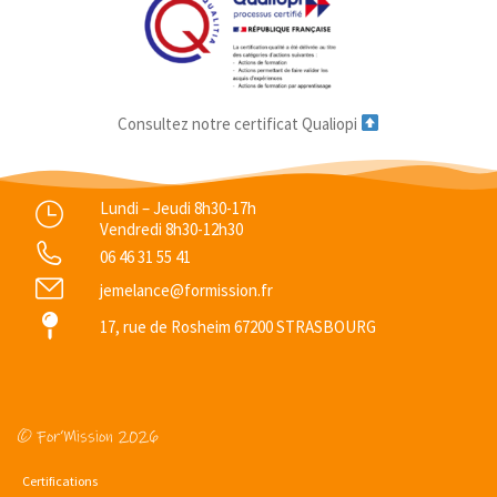
Consultez notre certificat Qualiopi
Lundi – Jeudi 8h30-17h
Vendredi 8h30-12h30
06 46 31 55 41
jemelance@formission.fr
17, rue de Rosheim 67200 STRASBOURG
© For’Mission 2026
Certifications