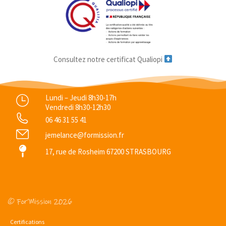
Consultez notre certificat Qualiopi
Lundi – Jeudi 8h30-17h
Vendredi 8h30-12h30
06 46 31 55 41
jemelance@formission.fr
17, rue de Rosheim 67200 STRASBOURG
© For’Mission 2026
Certifications