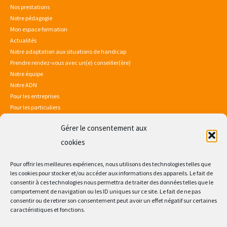
Nos prestations
Notre pédagogie
Mon espace formation
Actualités
Notre adaptation aux situations de handicap
Prendre rendez-vous avec un(e) conseiller(ère)
Notre équipe
Notre ADN
Pour les entreprises
Pour les particuliers
Gérer le consentement aux
Mentions légales
Politique de confidentialité
cookies
Sitemap
Consultez notre certificat Qualiopi
Pour offrir les meilleures expériences, nous utilisons des technologies telles que
les cookies pour stocker et/ou accéder aux informations des appareils. Le fait de
consentir à ces technologies nous permettra de traiter des données telles que le
comportement de navigation ou les ID uniques sur ce site. Le fait de ne pas
consentir ou de retirer son consentement peut avoir un effet négatif sur certaines
caractéristiques et fonctions.