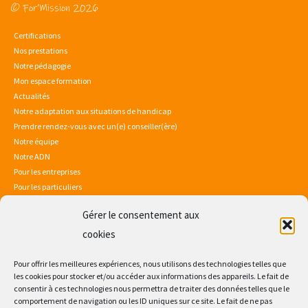
© For’Mission 2026
Certifications
Nos prestations
Notre pédagogie
Mon espace formation
Actualités
Notre adaptation aux situations de handicap
Prendre rendez-vous avec un(e) conseiller(ère)
Notre équipe
Notre ADN
Pour les entreprises
Pour les particuliers
Gérer le consentement aux
Mentions légales
Politique de confidentialité
cookies
Sitemap
Consultez notre certificat Qualiopi
Pour offrir les meilleures expériences, nous utilisons des technologies telles que
les cookies pour stocker et/ou accéder aux informations des appareils. Le fait de
consentir à ces technologies nous permettra de traiter des données telles que le
comportement de navigation ou les ID uniques sur ce site. Le fait de ne pas