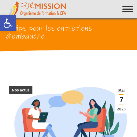
Ouvrir la barre d’outils
7 tips pour les entretiens
d’embauche
Nos actus
Mai
7
2023