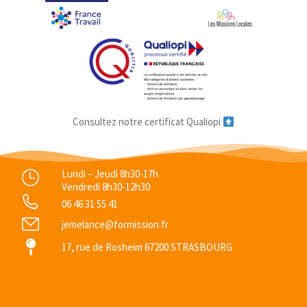
Consultez notre certificat Qualiopi
Lundi – Jeudi 8h30-17h
Vendredi 8h30-12h30
06 46 31 55 41
jemelance@formission.fr
17, rue de Rosheim 67200 STRASBOURG