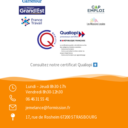
Consultez notre certificat Qualiopi
Lundi – Jeudi 8h30-17h
Vendredi 8h30-12h30
06 46 31 55 41
jemelance@formission.fr
17, rue de Rosheim 67200 STRASBOURG