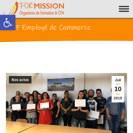
Ouvrir la barre d’outils
CQP Employé de Commerce
Nos actus
Juil
10
2019