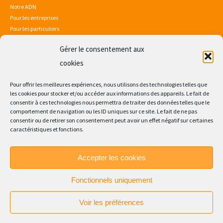
Notre ADN
Pour les entreprises
Pour les particuliers
Gérer le consentement aux
Mentions légales
Politique de confidentialité
cookies
Sitemap
Consultez notre certificat Qualiopi
Pour offrir les meilleures expériences, nous utilisons des technologies telles que
les cookies pour stocker et/ou accéder aux informations des appareils. Le fait de
consentir à ces technologies nous permettra de traiter des données telles que le
comportement de navigation ou les ID uniques sur ce site. Le fait de ne pas
consentir ou de retirer son consentement peut avoir un effet négatif sur certaines
caractéristiques et fonctions.
Accepter les cookies
Fonctionnels uniquement
Suivez nos aventures !
Voir les préférences