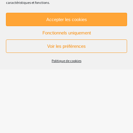
caractéristiques et fonctions.
Accepter les cookies
Fonctionnels uniquement
Voir les préférences
Politique de cookies
CQP Boucher – Promo Selestat
2020
C’est déjà notre 3e promotion cette année ! Une
formation pragmatique et opérationnelle.