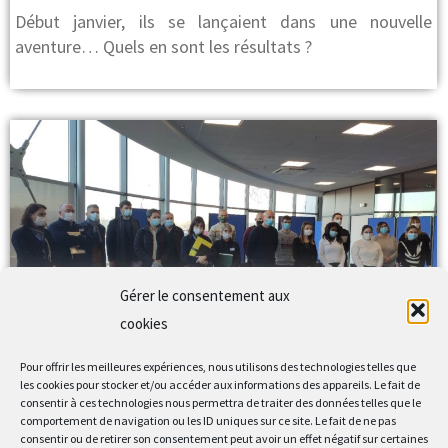
Début janvier, ils se lançaient dans une nouvelle
aventure… Quels en sont les résultats ?
Gérer le consentement aux
POE Lure/Pusey
cookies
Pas moins de 14 demandeurs d’emploi sur-motivés se
Pour offrir les meilleures expériences, nous utilisons des technologies telles que
les cookies pour stocker et/ou accéder aux informations des appareils. Le fait de
sont lancés dans l’aventure
Leur objectif…
consentir à ces technologies nous permettra de traiter des données telles que le
comportement de navigation ou les ID uniques sur ce site. Le fait de ne pas
consentir ou de retirer son consentement peut avoir un effet négatif sur certaines