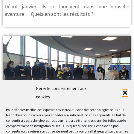
Début janvier, ils se lançaient dans une nouvelle
aventure… Quels en sont les résultats ?
Gérer le consentement aux
POE Lure/Pusey
cookies
Pas moins de 14 demandeurs d’emploi sur-motivés se
Pour offrir les meilleures expériences, nous utilisons des technologies telles que
les cookies pour stocker et/ou accéder aux informations des appareils. Le fait de
sont lancés dans l’aventure
Leur objectif…
consentir à ces technologies nous permettra de traiter des données telles que le
comportement de navigation ou les ID uniques sur ce site. Le fait de ne pas
consentir ou de retirer son consentement peut avoir un effet négatif sur certaines