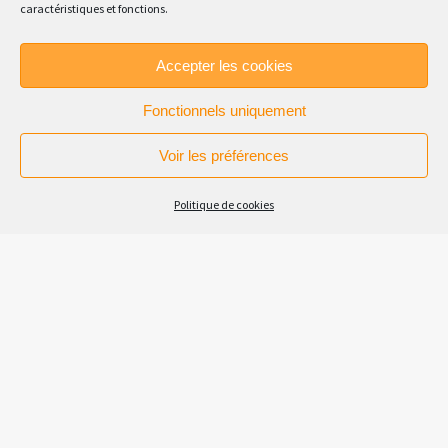
caractéristiques et fonctions.
Accepter les cookies
Fonctionnels uniquement
Voir les préférences
Politique de cookies
CQP Boucher – Promo Selestat
2020
C’est déjà notre 3e promotion cette année ! Une
formation pragmatique et opérationnelle.